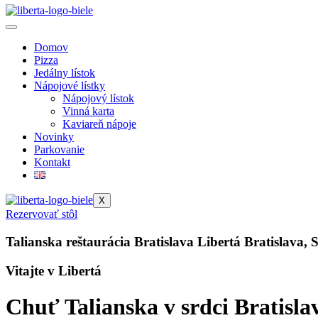
Domov
Pizza
Jedálny lístok
Nápojové lístky
Nápojový lístok
Vinná karta
Kaviareň nápoje
Novinky
Parkovanie
Kontakt
X
Rezervovať stôl
Talianska reštaurácia Bratislava Libertá Bratislava, 
Vitajte v Libertá
Chuť Talianska v srdci Bratisla